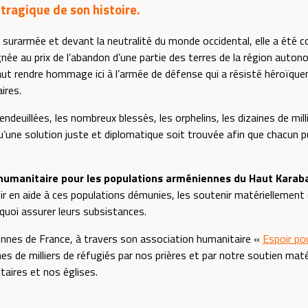
tragique de son histoire.
 surarmée et devant la neutralité du monde occidental, elle a été co
gnée au prix de l’abandon d’une partie des terres de la région auto
 faut rendre hommage ici à l’armée de défense qui a résisté héroïq
ires.
endeuillées, les nombreux blessés, les orphelins, les dizaines de mil
une solution juste et diplomatique soit trouvée afin que chacun pu
humanitaire pour les populations arméniennes du Haut Karaba
 en aide à ces populations démunies, les soutenir matériellement et
e quoi assurer leurs subsistances.
nnes de France, à travers son association humanitaire «
Espoir po
nes de milliers de réfugiés par nos prières et par notre soutien mat
aires et nos églises.