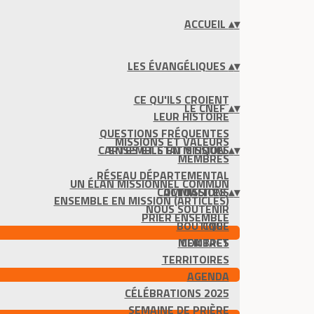
ACCUEIL
▴
▾
LES ÉVANGÉLIQUES
▴
▾
CE QU'ILS CROIENT
LE CNEF
▴
▾
LEUR HISTOIRE
QUESTIONS FRÉQUENTES
MISSIONS ET VALEURS
CARTES ET STATISTIQUES
ENSEMBLE EN MISSION
▴
▾
MEMBRES
RÉSEAU DÉPARTEMENTAL
UN ÉLAN MISSIONNEL COMMUN
COMMISSIONS
ACTUALITÉS
▴
▾
ENSEMBLE EN MISSION (ARTICLES)
NOUS SOUTENIR
PRIER ENSEMBLE
BOUTIQUE
CNEF
MEMBRES
CONTACT
TERRITOIRES
AGENDA
CÉLÉBRATIONS 2025
SEMAINE DE PRIÈRE