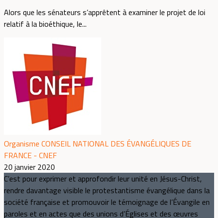
Alors que les sénateurs s’apprêtent à examiner le projet de loi
relatif à la bioéthique, le...
Organisme CONSEIL NATIONAL DES ÉVANGÉLIQUES DE
FRANCE - CNEF
20 janvier 2020
C’est pour exprimer et approfondir leur unité en Jésus-Christ,
rendre davantage visible le protestantisme évangélique dans la
société française et promouvoir le témoignage de l’Évangile en
paroles et en actes que des unions d’Églises et des œuvres