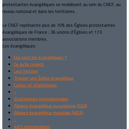
protestantes évangéliques se mobilisent au sein du CNEF, au
niveau national et dans les territoires.
Le CNEF représente plus de 70% des Églises protestantes
évangéliques de France : 36 unions d'Églises et 173
associations membres.
Les évangéliques
Qui sont les évangéliques ?
Ce qu'ils croient
Leur histoire
Trouver une Église évangélique
Cartes et statistiques
-
Statistiques internationales
Alliance évangélique européenne (EEA)
Alliance évangélique mondiale (WEA)
-
Juifs messianiques