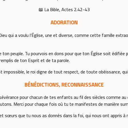
📖 La Bible, Actes 2.42-43
ADORATION
 Dieu qui a voulu l’Église, une et diverse, comme cette famille extr
ne ton peuple. Tu pourvois en dons pour que ton Église soit édifiée
emplis de ton Esprit et de ta parole.
st impossible, le roi digne de tout respect, de toute obéissance, qui
BÉNÉDICTIONS, RECONNAISSANCE
sévérance pour chacun de tes enfants au fil des siècles comme au q
tons. Merci pour chaque fois où tu te manifestes de manière surna
 et sœurs que tu nous as donnés dans la foi, qui nous ont appris à