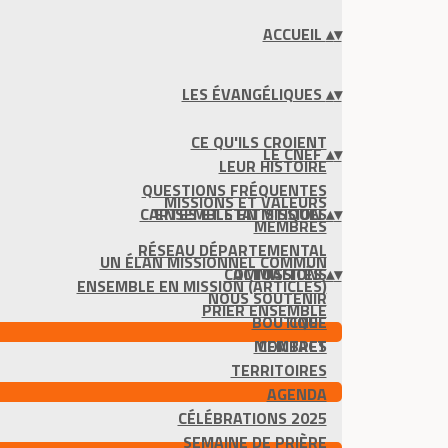
ACCUEIL
▴
▾
LES ÉVANGÉLIQUES
▴
▾
CE QU'ILS CROIENT
LE CNEF
▴
▾
LEUR HISTOIRE
QUESTIONS FRÉQUENTES
MISSIONS ET VALEURS
CARTES ET STATISTIQUES
ENSEMBLE EN MISSION
▴
▾
MEMBRES
RÉSEAU DÉPARTEMENTAL
UN ÉLAN MISSIONNEL COMMUN
COMMISSIONS
ACTUALITÉS
▴
▾
ENSEMBLE EN MISSION (ARTICLES)
NOUS SOUTENIR
PRIER ENSEMBLE
BOUTIQUE
CNEF
MEMBRES
CONTACT
TERRITOIRES
AGENDA
CÉLÉBRATIONS 2025
SEMAINE DE PRIÈRE