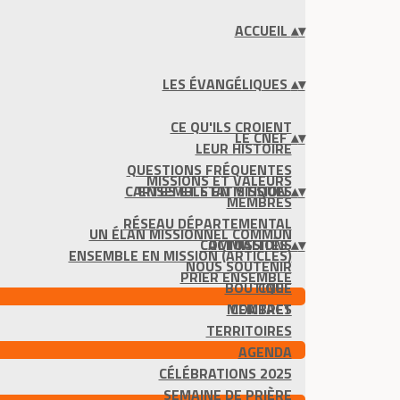
ACCUEIL
▴
▾
LES ÉVANGÉLIQUES
▴
▾
CE QU'ILS CROIENT
LE CNEF
▴
▾
LEUR HISTOIRE
QUESTIONS FRÉQUENTES
MISSIONS ET VALEURS
CARTES ET STATISTIQUES
ENSEMBLE EN MISSION
▴
▾
MEMBRES
RÉSEAU DÉPARTEMENTAL
UN ÉLAN MISSIONNEL COMMUN
COMMISSIONS
ACTUALITÉS
▴
▾
ENSEMBLE EN MISSION (ARTICLES)
NOUS SOUTENIR
PRIER ENSEMBLE
BOUTIQUE
CNEF
MEMBRES
CONTACT
TERRITOIRES
AGENDA
CÉLÉBRATIONS 2025
SEMAINE DE PRIÈRE