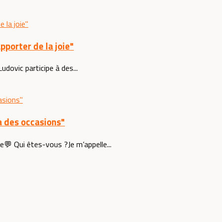
porter de la joie"
udovic participe à des...
ra des occasions"
e💬 Qui êtes-vous ?Je m’appelle...