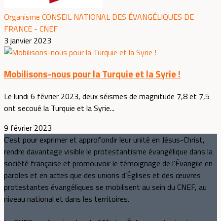
Organisme CONSEIL NATIONAL DES ÉVANGÉLIQUES DE
FRANCE - CNEF
3 janvier 2023
Mobilisons-nous pour la Turquie et la Syrie !
Le lundi 6 février 2023, deux séismes de magnitude 7,8 et 7,5
ont secoué la Turquie et la Syrie...
9 février 2023
C’est pour exprimer et approfondir leur unité en Jésus-Christ,
rendre davantage visible le protestantisme évangélique dans la
société française et promouvoir le témoignage de l’Évangile en
paroles et en actes que des unions d’Églises et des œuvres
protestantes évangéliques se mobilisent au sein du CNEF, au
niveau national et dans les territoires.