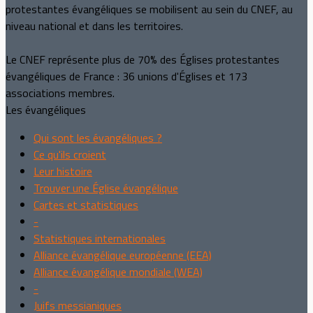
protestantes évangéliques se mobilisent au sein du CNEF, au
niveau national et dans les territoires.
Le CNEF représente plus de 70% des Églises protestantes
évangéliques de France : 36 unions d'Églises et 173
associations membres.
Les évangéliques
Qui sont les évangéliques ?
Ce qu'ils croient
Leur histoire
Trouver une Église évangélique
Cartes et statistiques
-
Statistiques internationales
Alliance évangélique européenne (EEA)
Alliance évangélique mondiale (WEA)
-
Juifs messianiques