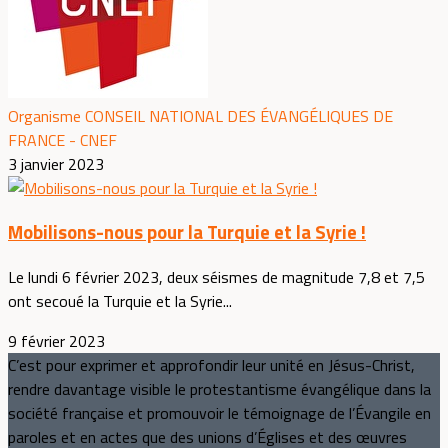
Organisme CONSEIL NATIONAL DES ÉVANGÉLIQUES DE
FRANCE - CNEF
3 janvier 2023
Mobilisons-nous pour la Turquie et la Syrie !
Le lundi 6 février 2023, deux séismes de magnitude 7,8 et 7,5
ont secoué la Turquie et la Syrie...
9 février 2023
C’est pour exprimer et approfondir leur unité en Jésus-Christ,
rendre davantage visible le protestantisme évangélique dans la
société française et promouvoir le témoignage de l’Évangile en
paroles et en actes que des unions d’Églises et des œuvres