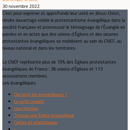
30 novembre 2022
C’est pour exprimer et approfondir leur unité en Jésus-Christ,
rendre davantage visible le protestantisme évangélique dans la
société française et promouvoir le témoignage de l’Évangile en
paroles et en actes que des unions d’Églises et des œuvres
protestantes évangéliques se mobilisent au sein du CNEF, au
niveau national et dans les territoires.
Le CNEF représente plus de 70% des Églises protestantes
évangéliques de France : 36 unions d'Églises et 173
associations membres.
Les évangéliques
Qui sont les évangéliques ?
Ce qu'ils croient
Leur histoire
Trouver une Église évangélique
Cartes et statistiques
-